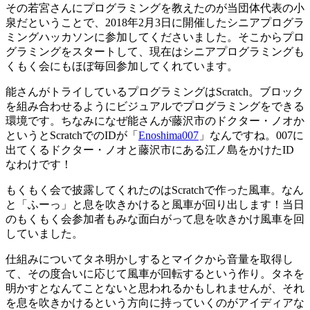
その若宮さんにプログラミングを教えたのが当団体代表の小
泉だということで、2018年2月3日に開催したシニアプログラ
ミングハッカソンに参加してくださいました。そこからプロ
グラミングをスタートして、現在はシニアプログラミングも
くもく会にもほぼ毎回参加してくれています。
能さんがトライしているプログラミングはScratch。ブロック
を組み合わせるようにビジュアルでプログラミングをできる
環境です。ちなみになぜ能さんが藤沢市のドクター・ノオか
というとScratchでのIDが「
Enoshima007
」なんですね。007に
出てくるドクター・ノオと藤沢市にある江ノ島をかけたID
なわけです！
もくもく会で披露してくれたのはScratchで作った風車。なん
と「ふーっ」と息を吹きかけると風車が回り出します！当日
のもくもく会参加者もみな面白がって息を吹きかけ風車を回
していました。
仕組みについてタネ明かしするとマイクから音量を取得し
て、その度合いに応じて風車が回転するという作り。タネを
明かすとなんてことないと思われるかもしれませんが、それ
を息を吹きかけるという方向に持っていくのがアイディアな