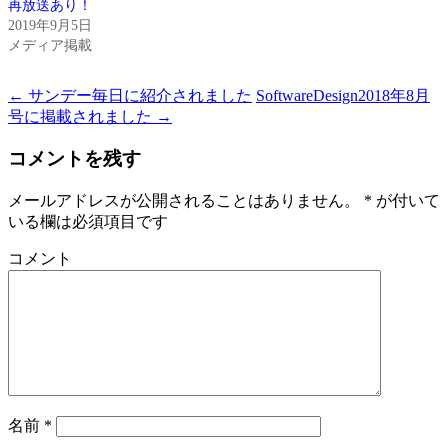
再放送あり！
2019年9月5日
メディア掲載
←
サンデー毎日に紹介されました
SoftwareDesign2018年8月
投
号に掲載されました
→
稿
コメントを残す
ナ
ビ
メールアドレスが公開されることはありません。
*
が付いて
いる欄は必須項目です
ゲ
ー
コメント
シ
ョ
ン
名前
*