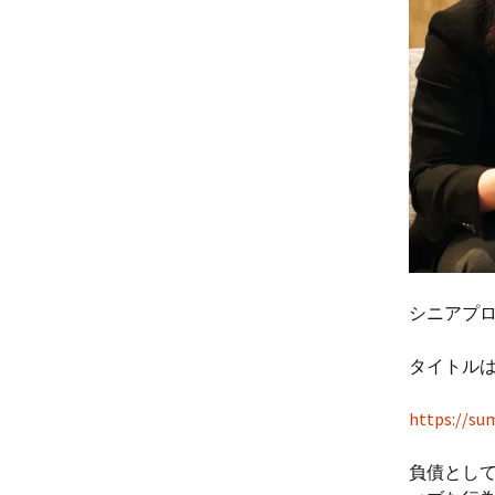
シニアプ
タイトルは
https://su
負債とし