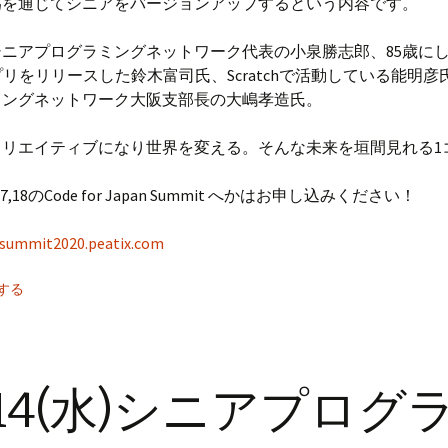
為を通じてシニアをバージョンアップするという内容です。
ニアプログラミングネットワーク代表の小泉勝志郎、85歳に
eアプリをリリースした鈴木富司氏、Scratchで活動している能明
ミングネットワーク大阪支部長の大嶋孝造氏。
クリエイティブになり世界を変える。そんな未来を垣間見れる1
7,18のCode for Japan Summit へかはお申し込みください！
j-summit2020.peatix.com
する
/14(水)シニアプログ