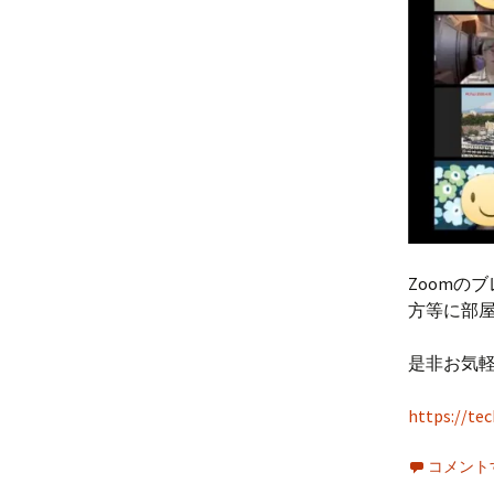
Zoomのブ
方等に部
是非お気
https://te
コメント