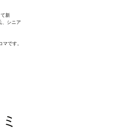
して新
彦氏、シニア
コマです。
ラミ