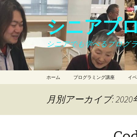
シニアプ
シニアでも学べるプログ
コ
ホーム
プログラミング講座
イベ
ン
テ
ン
月別アーカイブ: 2020
ツ
へ
ス
キ
Cod
ッ