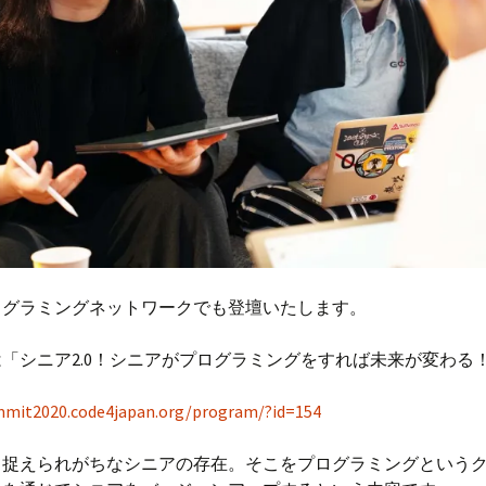
ログラミングネットワークでも登壇いたします。
「シニア2.0！シニアがプログラミングをすれば未来が変わる
mmit2020.code4japan.org/program/?id=154
て捉えられがちなシニアの存在。そこをプログラミングという