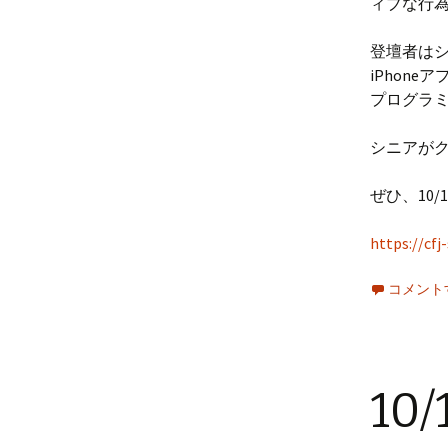
ィブな行
登壇者はシ
iPhon
プログラ
シニアが
ぜひ、10/1
https://cf
コメント
10