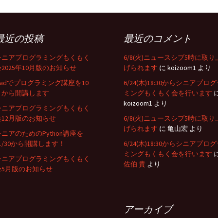
最近の投稿
最近のコメント
シニアプログラミングもくもく
6/8(火)ニュースシブ5時に取り
会2025年10月版のお知らせ
げられます
に
koizoom1
より
iPadでプログラミング講座を10
6/24(木)18:30からシニアプロ
月から開講します
ミングもくもく会を行います
koizoom1
より
シニアプログラミングもくもく
会12月版のお知らせ
6/8(火)ニュースシブ5時に取り
げられます
に
亀山宏
より
シニアのためのPython講座を
11/30から開講します！
6/24(木)18:30からシニアプロ
ミングもくもく会を行います
シニアプログラミングもくもく
佐伯 貴
より
会5月版のお知らせ
アーカイブ