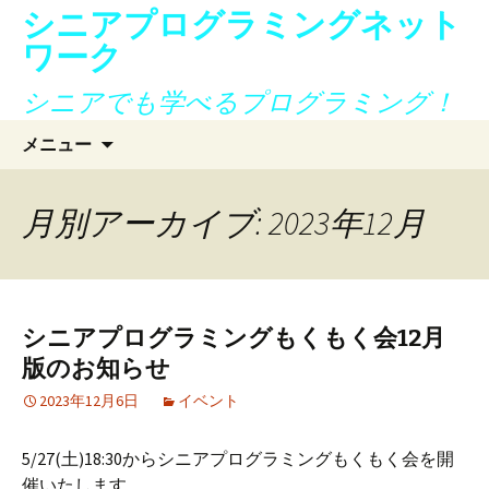
シニアプログラミングネット
ワーク
シニアでも学べるプログラミング！
コ
検
メニュー
ン
索:
テ
ン
月別アーカイブ: 2023年12月
ツ
へ
ス
キ
シニアプログラミングもくもく会12月
ッ
版のお知らせ
プ
2023年12月6日
イベント
5/27(土)18:30からシニアプログラミングもくもく会を開
催いたします。